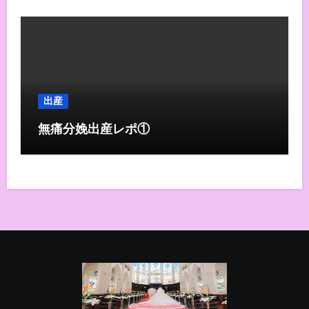
出産
無痛分娩出産レポ①