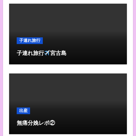
子連れ旅行
子連れ旅行
宮古島
出産
無痛分娩レポ②