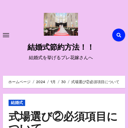
内
容
を
ス
キ
ッ
結婚式節約方法！！
プ
結婚式を挙げるプレ花嫁さんへ
ホームページ
2024
1月
30
式場選び②必須項目について
結婚式
式場選び②必須項目に