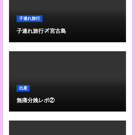
子連れ旅行
子連れ旅行
宮古島
出産
無痛分娩レポ②