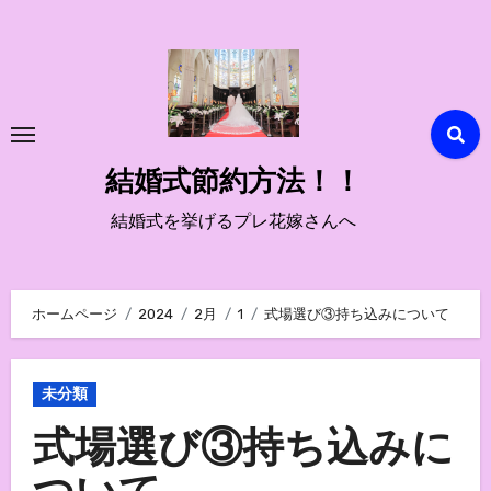
内
容
を
ス
キ
ッ
結婚式節約方法！！
プ
結婚式を挙げるプレ花嫁さんへ
ホームページ
2024
2月
1
式場選び③持ち込みについて
未分類
式場選び③持ち込みに